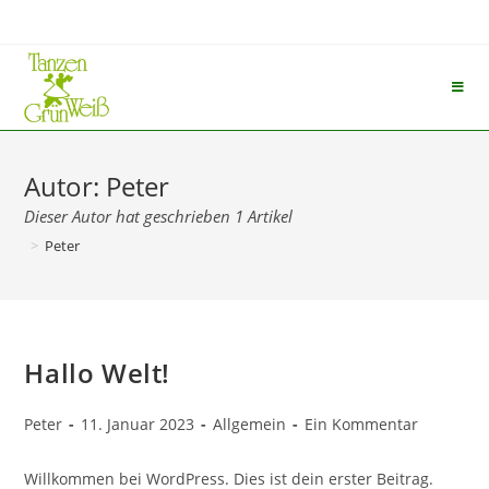
Zum
Inhalt
springen
Autor:
Peter
Dieser Autor hat geschrieben 1 Artikel
>
Peter
Hallo Welt!
Beitrags-
Beitrag
Beitrags-
Beitrags-
Peter
11. Januar 2023
Allgemein
Ein Kommentar
Autor:
veröffentlicht:
Kategorie:
Kommentare:
Willkommen bei WordPress. Dies ist dein erster Beitrag.