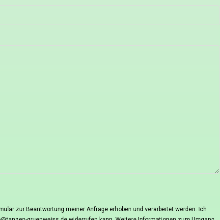
ular zur Beantwortung meiner Anfrage erhoben und verarbeitet werden. Ich
 info@tanzen-gruenweiss.de widerrufen kann. Weitere Informationen zum Umgang